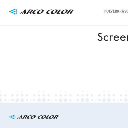
PULVERKRĀS
Scree