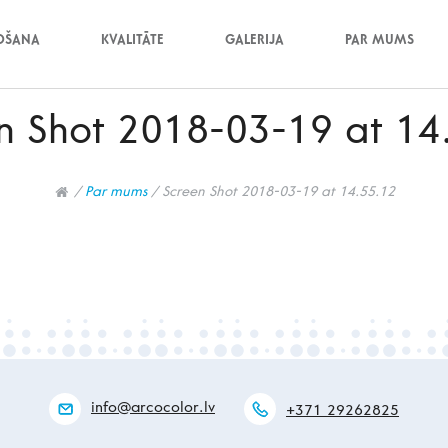
OŠANA
KVALITĀTE
GALERIJA
PAR MUMS
n Shot 2018-03-19 at 14
/
Par mums
/
Screen Shot 2018-03-19 at 14.55.12
info@arcocolor.lv
+371 29262825