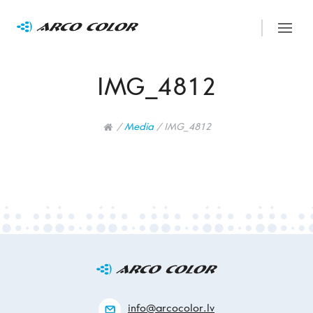
IMG_4812
/
Media
/
IMG_4812
info@arcocolor.lv