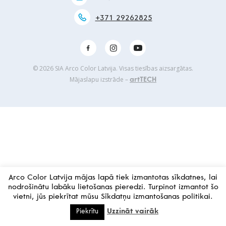
+371 29262825
© 2026 SIA Arco Color Latvija. Visas tiesības aizsargātas.
Mājaslapu izstrāde –
artTECH
Arco Color Latvija mājas lapā tiek izmantotas sīkdatnes, lai
nodrošinātu labāku lietošanas pieredzi. Turpinot izmantot šo
vietni, jūs piekrītat mūsu Sīkdatņu izmantošanas politikai.
Uzzināt vairāk
Piekrītu