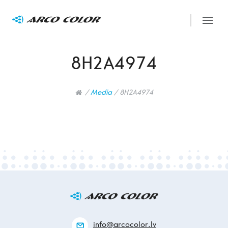
8H2A4974
/
Media
/
8H2A4974
info@arcocolor.lv