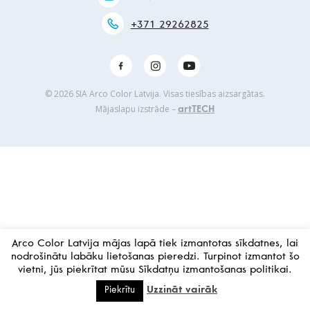
+371 29262825
© 2026 SIA Arco Color Latvija. Visas tiesības aizsargātas.
Mājaslapu izstrāde –
artTECH
Arco Color Latvija mājas lapā tiek izmantotas sīkdatnes, lai
nodrošinātu labāku lietošanas pieredzi. Turpinot izmantot šo
vietni, jūs piekrītat mūsu Sīkdatņu izmantošanas politikai.
Uzzināt vairāk
Piekrītu