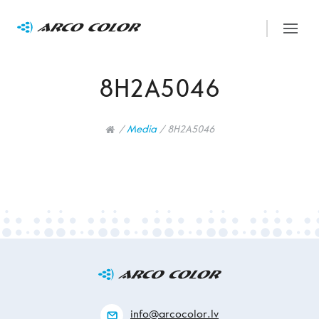
8H2A5046
/
Media
/
8H2A5046
info@arcocolor.lv