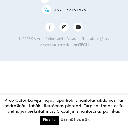
+371 29262825
© 2026 SIA Arco Color Latvija. Visas tiesības aizsargātas.
Mājaslapu izstrāde –
artTECH
Arco Color Latvija mājas lapā tiek izmantotas sīkdatnes, lai
nodrošinātu labāku lietošanas pieredzi. Turpinot izmantot šo
vietni, jūs piekrītat mūsu Sīkdatņu izmantošanas politikai.
Uzzināt vairāk
Piekrītu