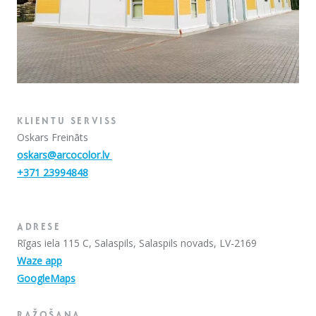
KLIENTU SERVISS
Oskars Freināts
oskars@arcocolor.lv
+371 23994848
ADRESE
Rīgas iela 115 C, Salaspils, Salaspils novads, LV-2169
Waze app
GoogleMaps