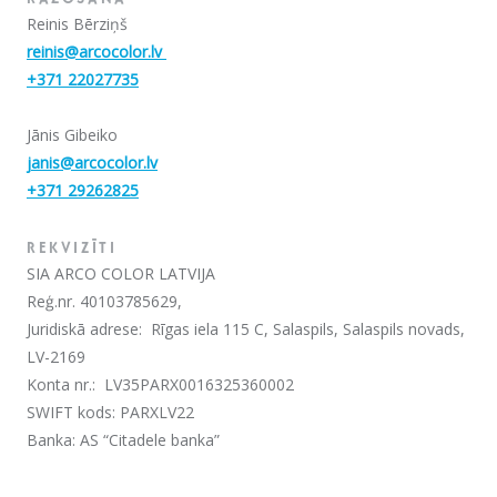
RAŽOŠANA
Reinis Bērziņš
reinis@arcocolor.lv
+371 22027735
Jānis Gibeiko
janis@arcocolor.lv
+371 29262825
REKVIZĪTI
SIA ARCO COLOR LATVIJA
Reģ.nr. 40103785629,
Juridiskā adrese: Rīgas iela 115 C, Salaspils, Salaspils novads,
LV-2169
Konta nr.: LV35PARX0016325360002
SWIFT kods: PARXLV22
Banka: AS “Citadele banka”